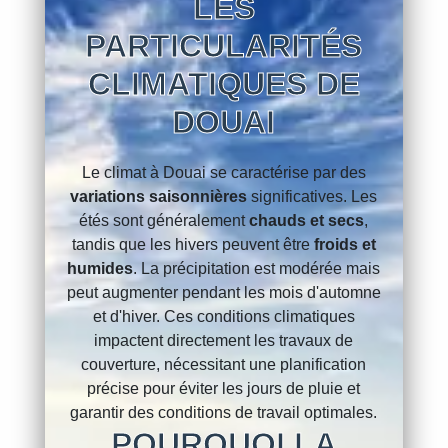
LES
PARTICULARITÉS
CLIMATIQUES DE
DOUAI
Le climat à Douai se caractérise par des
variations saisonnières
significatives. Les
étés sont généralement
chauds et secs
,
tandis que les hivers peuvent être
froids et
humides
. La précipitation est modérée mais
peut augmenter pendant les mois d'automne
et d'hiver. Ces conditions climatiques
impactent directement les travaux de
couverture, nécessitant une planification
précise pour éviter les jours de pluie et
garantir des conditions de travail optimales.
POURQUOI LA