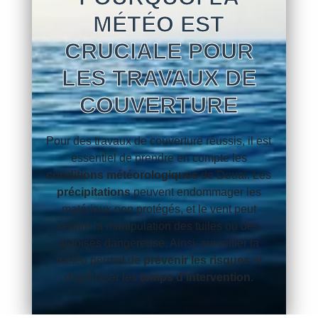
MÉTÉO EST
CRUCIALE POUR
LES TRAVAUX DE
COUVERTURE
Pour des travaux de couverture réussis, il est
essentiel de prendre en compte les
conditions météorologiques
de Douai. Les
précipitations
peuvent endommager les
matériaux non protégés, et le vent peut
rendre la manipulation des tuiles ou des
ardoises dangereuse. Ainsi, surveiller la
météo permet de
prévenir les risques
et
d'optimiser les
temps d'intervention
.