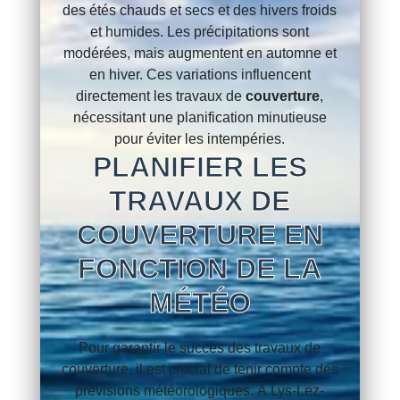
des étés chauds et secs et des hivers froids
et humides. Les précipitations sont
modérées, mais augmentent en automne et
en hiver. Ces variations influencent
directement les travaux de
couverture
,
nécessitant une planification minutieuse
pour éviter les intempéries.
PLANIFIER LES
TRAVAUX DE
COUVERTURE EN
FONCTION DE LA
MÉTÉO
Pour garantir le succès des travaux de
couverture, il est crucial de tenir compte des
prévisions météorologiques. À Lys-Lez-