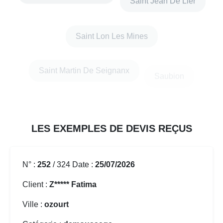
Saint Lon Les Mines
Saint Martin De Seignanx
Saubion
Siest
Soustons
LES EXEMPLES DE DEVIS REÇUS
N° :
252
/ 324 Date :
25/07/2026
Client :
Z***** Fatima
Ville :
ozourt