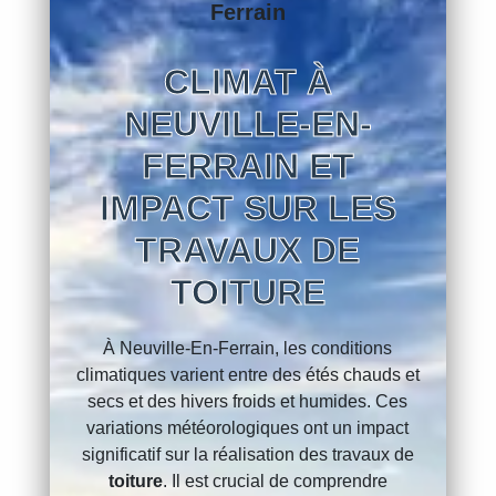
Ferrain
CLIMAT À
NEUVILLE-EN-
FERRAIN ET
IMPACT SUR LES
TRAVAUX DE
TOITURE
À Neuville-En-Ferrain, les conditions
climatiques varient entre des étés chauds et
secs et des hivers froids et humides. Ces
variations météorologiques ont un impact
significatif sur la réalisation des travaux de
toiture
. Il est crucial de comprendre