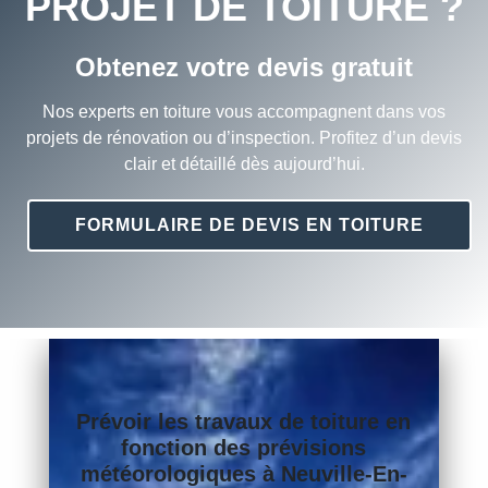
PROJET DE TOITURE ?
Obtenez votre devis gratuit
Nos experts en toiture vous accompagnent dans vos
projets de rénovation ou d’inspection. Profitez d’un devis
clair et détaillé dès aujourd’hui.
FORMULAIRE DE DEVIS EN TOITURE
Prévoir les travaux de
toiture
en
fonction des prévisions
météorologiques à Neuville-En-