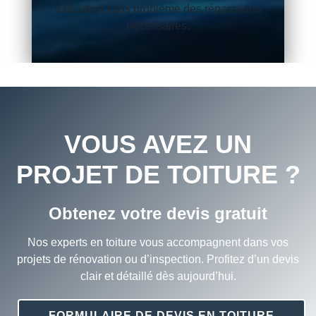
exécution sans problème des réparations
nécessaires.
VOUS AVEZ UN
PROJET DE TOITURE ?
Obtenez votre devis gratuit
Nos experts en toiture vous accompagnent dans vos
projets de rénovation ou d’inspection. Profitez d’un devis
clair et détaillé dès aujourd’hui.
FORMULAIRE DE DEVIS EN TOITURE