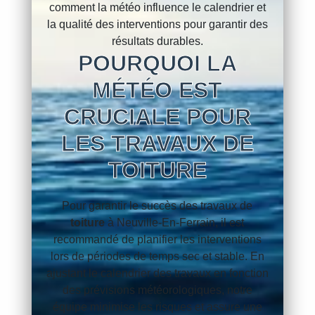
comment la météo influence le calendrier et
la qualité des interventions pour garantir des
résultats durables.
POURQUOI LA
MÉTÉO EST
CRUCIALE POUR
LES TRAVAUX DE
TOITURE
Pour garantir le succès des travaux de
toiture
à Neuville-En-Ferrain, il est
recommandé de planifier les interventions
lors de périodes de temps sec et stable. En
ajustant le calendrier des travaux en fonction
des prévisions météorologiques, notre
équipe minimise les risques et assure une